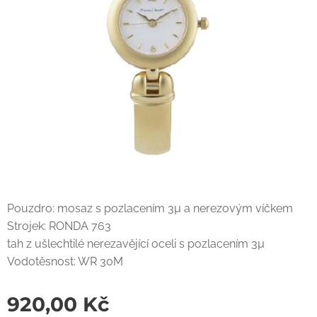
Pouzdro: mosaz s pozlacením 3µ a nerezovým víčkem
Strojek: RONDA 763
tah z ušlechtilé nerezavějící oceli s pozlacením 3µ
Vodotěsnost: WR 30M
920,00
Kč