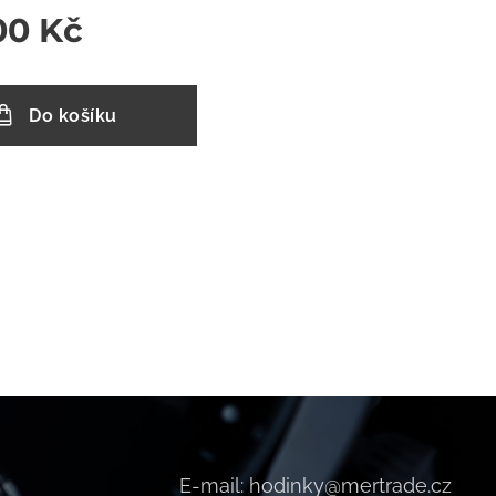
00
Kč
Do košíku
E-mail: hodinky@mertrade.cz