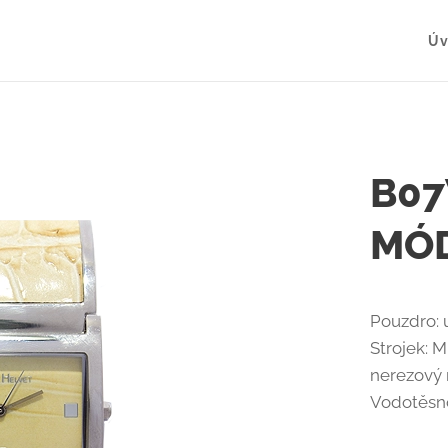
Úv
B07
MÓD
Pouzdro: u
Strojek: 
nerezový 
Vodotěsn