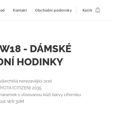
od
Kontakt
Obchodní podmínky
Košík
W18 - DÁMSKÉ
NÍ HODINKY
šlechtilá nerezavějící ocel
MIYOTA (CITIZEN) 2035
náramek s vlisovanou kůží barvy ciferníku
ost: WR 30M